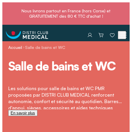
Nous livrons partout en France (hors Corse) et
GRATUITEMENT dès 80 € TTC d'achat !
Accueil
Salle de bains et WC
Salle de bains et WC
Les solutions pour salle de bains et WC PMR
proposées par DISTRI CLUB MEDICAL renforcent
autonomie, confort et sécurité au quotidien. Barres
d’appui, sièges, accessoires et aides techniques
En savoir plus
facilitent la toilette, réduisent les risques de chute et
permettent de préserver l’indépendance des
personnes âgées ou en situation de handicap.